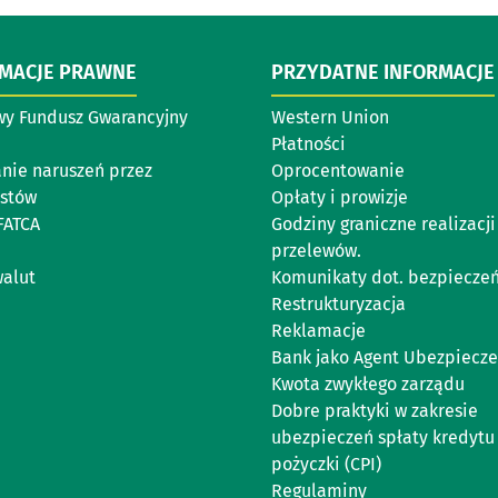
RMACJE PRAWNE
PRZYDATNE INFORMACJE
y Fundusz Gwarancyjny
Western Union
Płatności
anie naruszeń przez
Oprocentowanie
istów
Opłaty i prowizje
FATCA
Godziny graniczne realizacji
przelewów.
walut
Komunikaty dot. bezpiecze
Restrukturyzacja
Reklamacje
Bank jako Agent Ubezpiecz
Kwota zwykłego zarządu
Dobre praktyki w zakresie
ubezpieczeń spłaty kredytu
pożyczki (CPI)
Regulaminy