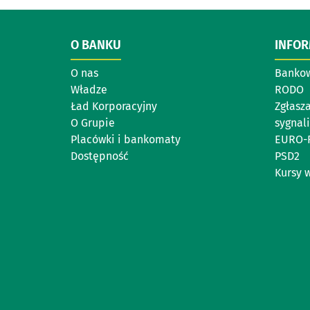
O BANKU
INFO
O nas
Bankow
Władze
RODO
Ład Korporacyjny
Zgłasz
O Grupie
sygnal
Placówki i bankomaty
EURO-
Dostępność
PSD2
Kursy 