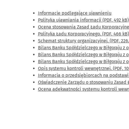
Informacje podlegające ujawnieniu
Polityka ujawniania informacji (PDF, 492 kB)
Ocena stosowania Zasad Ładu Korporacyjnego
Polityka Ładu Korporacyjnego. (PDF, 466 kB)
Schemat struktury organizacyjnej. (PDF, 226
Bilans Banku Spółdzielczego w Biłgoraju z o
Bilans Banku Spółdzielczego w Biłgoraju z o
Bilans Banku Spółdzielczego w Biłgoraju z o
Opis systemu kontroli wewnętrznej. (PDF, 10
Informacja o przedsiębiorcach na podstawi
Oświadczenie Zarządu o stosowaniu Zasad Ł
Ocena adekwatności systemu kontroli wewnęt