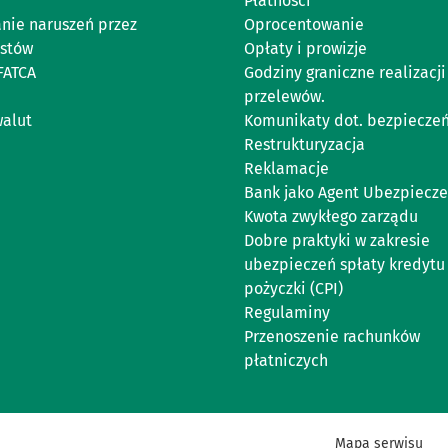
Płatności
anie naruszeń przez
Oprocentowanie
istów
Opłaty i prowizje
FATCA
Godziny graniczne realizacji
przelewów.
walut
Komunikaty dot. bezpiecze
Restrukturyzacja
Reklamacje
Bank jako Agent Ubezpiecz
Kwota zwykłego zarządu
Dobre praktyki w zakresie
ubezpieczeń spłaty kredytu
pożyczki (CPI)
Regulaminy
Przenoszenie rachunków
płatniczych
Mapa serwisu