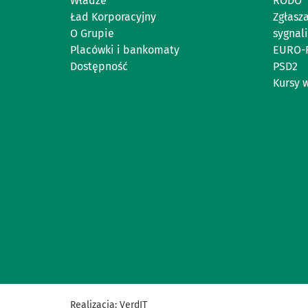
Władze
RODO
Ład Korporacyjny
Zgłasz
O Grupie
sygnal
Placówki i bankomaty
EURO-
Dostępność
PSD2
Kursy 
Realizacja:
VerdIT