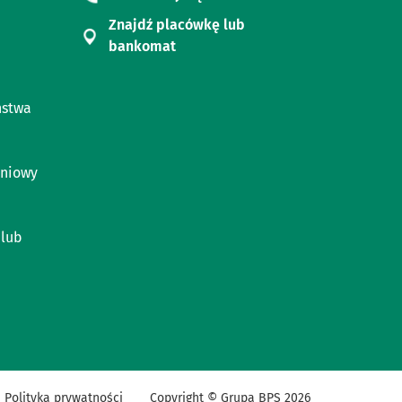
Znajdź placówkę lub
bankomat
ństwa
eniowy
 lub
Polityka prywatności
Copyright © Grupa BPS
2026