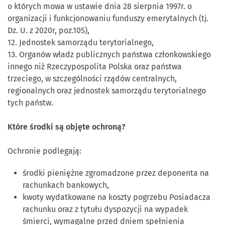
o których mowa w ustawie dnia 28 sierpnia 1997r. o
organizacji i funkcjonowaniu funduszy emerytalnych (tj.
Dz. U. z 2020r, poz.105),
12. Jednostek samorządu terytorialnego,
13. Organów władz publicznych państwa członkowskiego
innego niż Rzeczypospolita Polska oraz państwa
trzeciego, w szczególności rządów centralnych,
regionalnych oraz jednostek samorządu terytorialnego
tych państw.
Które środki są objęte ochroną?
Ochronie podlegają:
środki pieniężne zgromadzone przez deponenta na
rachunkach bankowych,
kwoty wydatkowane na koszty pogrzebu Posiadacza
rachunku oraz z tytułu dyspozycji na wypadek
śmierci, wymagalne przed dniem spełnienia