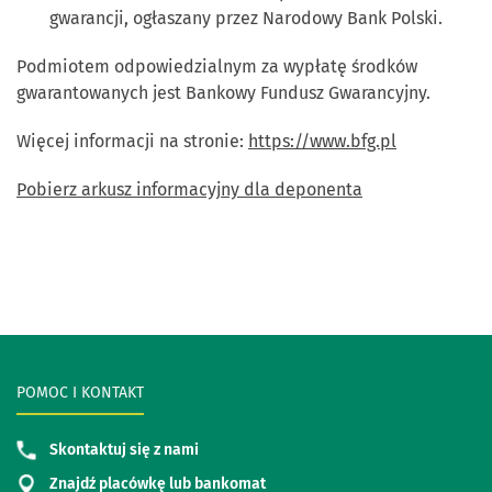
gwarancji, ogłaszany przez Narodowy Bank Polski.
Podmiotem odpowiedzialnym za wypłatę środków
gwarantowanych jest Bankowy Fundusz Gwarancyjny.
Więcej informacji na stronie:
https://www.bfg.pl
Pobierz arkusz informacyjny dla deponenta
POMOC I KONTAKT
Skontaktuj się z nami
Znajdź placówkę lub bankomat