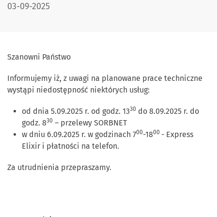
DATA PUBLIKACJI:
03-09-2025
Szanowni Państwo
Informujemy iż, z uwagi na planowane prace techniczne
wystąpi niedostępność niektórych usług:
30
od dnia 5.09.2025 r. od godz. 13
do 8.09.2025 r. do
30
godz. 8
– przelewy SORBNET
00
00
w dniu 6.09.2025 r. w godzinach 7
-18
- Express
Elixir i płatności na telefon.
Za utrudnienia przepraszamy.