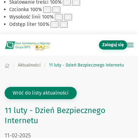
Skalowanie treści
100
%
Czcionka
100
%
Wysokość linii
100
%
Odstęp liter
100
%
Zaloguj się
Aktualności
11 luty - Dzień Bezpiecznego Internetu
Wróć do listy aktualności
11 luty - Dzień Bezpiecznego
Internetu
DATA PUBLIKACJI:
11-02-2025